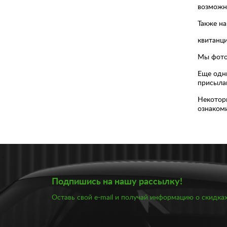
возможно
Также н
квитанци
Мы фотог
Еще одн
присылаю
Некоторы
ознаком
Подпишись на нашу рассылку!
Оставь свой e-mail и получай информацию о скидках