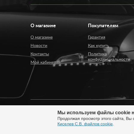
О магазине
Покупателям
О магазине
Гарантия
Новости
Как купить
Контакты
Политика
конфиденциальности
Мой кабинет
Мы используем файлы cookie н
© 2008 - 2026. ИП Киселев Сергей Вячеславович. И
Продолжая просмотр этого сайта, Вы 
России.
Киселев С.В. файлов cookie
.