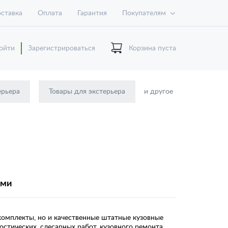
ставка
Оплата
Гарантия
Покупателям
ойти
Зарегистрироваться
Корзина пуста
ерьера
Товары для экстерьера
и другое
ями
комплекты, но и качественные штатные кузовные
стических, слесарных работ, кузовного ремонта.