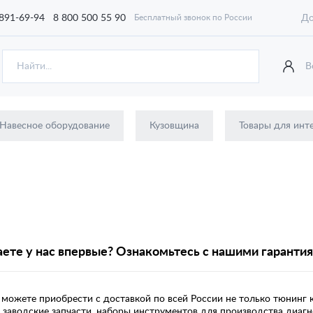
 891-69-94
8 800 500 55 90
До
Бесплатный звонок по России
В
Навесное оборудование
Кузовщина
Товары для инт
ете у нас впервые? Ознакомьтесь с нашими гаранти
 можете приобрести с доставкой по всей России не только тюнинг 
 заводские запчасти, наборы инструментов для производства диагно