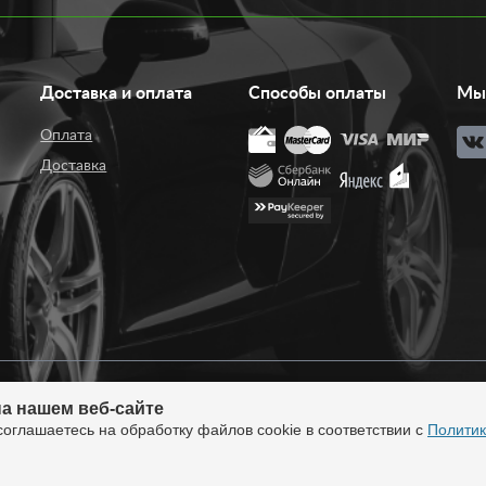
Доставка и оплата
Способы оплаты
Мы 
Оплата
Доставка
а нашем веб-сайте
нтернет-магазин тюнинга.
Продажа во все регионы
соглашаетесь на обработку файлов cookie в соответствии с
Политик