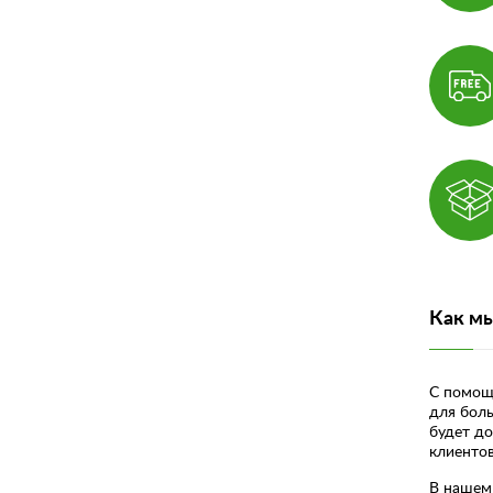
Как м
С помощь
для боль
будет до
клиентов 
В нашем 