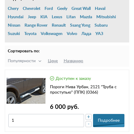
Chery
Chevrolet
Ford
Geely
Great Wall
Haval
Hyundai
Jeep
KIA
Lexus
Lifan
Mazda
Mitsubishi
Nissan
Range Rover
Renault
Ssang Yong
Subaru
Suzuki
Toyota
Volkswagen
Volvo
Лада
УАЗ
Сортировать по:
Популярности
Цене
Названию
Доступен к заказу
Пороги Нива Урбан, 2121 "Труба с
проступью" (ППК) (0366)
6 000 руб.
+
Подробнее
-