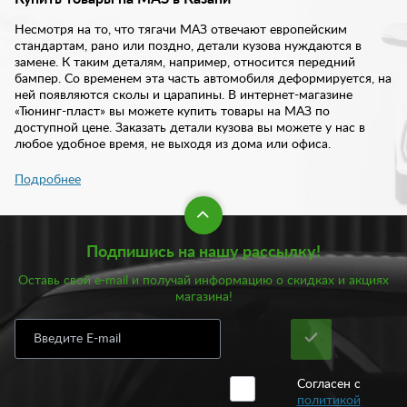
Несмотря на то, что тягачи МАЗ отвечают европейским
стандартам, рано или поздно, детали кузова нуждаются в
замене. К таким деталям, например, относится передний
бампер. Со временем эта часть автомобиля деформируется, на
ней появляются сколы и царапины. В интернет-магазине
«Тюнинг-пласт» вы можете купить товары на МАЗ по
доступной цене. Заказать детали кузова вы можете у нас в
любое удобное время, не выходя из дома или офиса.
Подробнее
В нашем интернет-магазине предложены товары для тягачей.
Это элементы экстерьера и интерьера. Достаточно перейти в
соответствующий раздел, чтобы получить полный перечень
товаров для конкретного тягача. В разделе МАЗ представлены
Подпишись на нашу рассылку!
товары для этой модели тягачей. В частности, у нас вы всегда
можете купить передний бампер. Как известно, эта часть
Оставь свой e-mail и получай информацию о скидках и акциях
автомобиля чаще всего подвержена деформации. Сколы и
магазина!
царапины на переднем бампере появляются чаще всего. Не
стоит тянуть с заменой, приобретайте качественные изделия
для кузова в нашем интернет-магазине по доступной цене.
Купить товары МАЗ в Казани в нашем каталоге не составит
Согласен с
труда. Достаточно положить товар в корзину и оформить
политикой