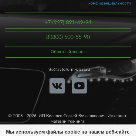
заказ. Купить товары на МАЗ вы можете у нас от 13900
конфиденциальности
рублей. Все изделия отличаются высоким качеством и
надежностью. Если вы сомневаетесь в выборе, наши
специалисты помогут вам подобрать товары для МАЗ в
зависимости от целей и бюджета. Больше продукции для
+7 (927) 891-69-94
тягачей вы найдете в общем разделе.
8 (800) 500-55-90
Обратный звонок
info@avtoform-plast.ru
© 2008 - 2026. ИП Киселев Сергей Вячеславович. Интернет-
магазин тюнинга.
Продажа во все регионы России.
Мы используем файлы cookie на нашем веб-сайте