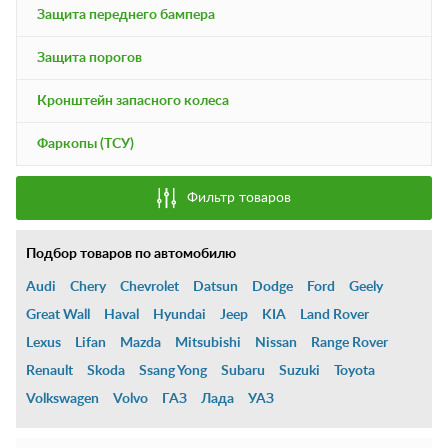
Защита переднего бампера
Защита порогов
Кронштейн запасного колеса
Фаркопы (ТСУ)
Фильтр товаров
Подбор товаров по автомобилю
Audi
Chery
Chevrolet
Datsun
Dodge
Ford
Geely
Great Wall
Haval
Hyundai
Jeep
KIA
Land Rover
Lexus
Lifan
Mazda
Mitsubishi
Nissan
Range Rover
Renault
Skoda
Ssang Yong
Subaru
Suzuki
Toyota
Volkswagen
Volvo
ГАЗ
Лада
УАЗ