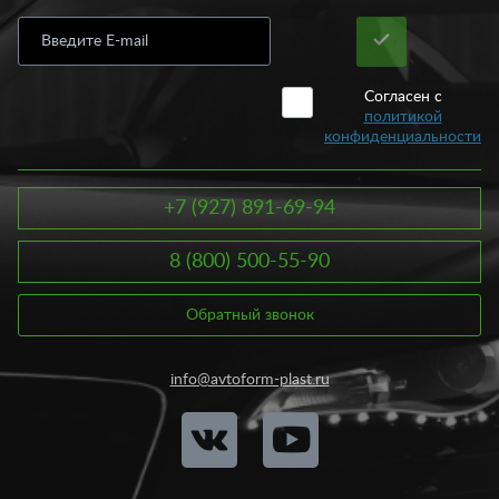
присмотреться к защите переднего и заднего бампера. В
народе такая защита еще носить название кенгурин. Сегодня
купить кенгурятник не составляет проблемы. Главное условие
выбора – грамотно подобрать аксессуар под свой автомобиль.
Согласен с
Защита переднего бампера, как и заднего представлена в виде
политикой
металлической трубы. Устанавливаются такие трубы как на
конфиденциальности
переднюю, так и на заднюю часть автомобиля. Диаметр
кенгурина может быть различным: 40, 60, 80 и даже 101 мм.
По своему дизайну, защита переднего бампера обычно
+7 (927) 891-69-94
закрывает капот, фары и крылья, а защита заднего бампера
обычно закрывает сам бампер.
8 (800) 500-55-90
Устанавливая защиту на бамперы, вы получаете ряд
преимуществ, среди которых:
Обратный звонок
Укрепление наиболее травмоопасных частей кузова;
Обеспечение кузову более длительную эксплуатацию
info@avtoform-plast.ru
без ремонта;
Улучшение аэродинамических характеристик
автомобиля;
Улучшение эстетических особенностей авто.
Сегодня различают несколько видов защиты переднего и