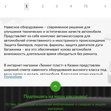
1
2
3
4
75
Навесное оборудование – современное решение для
улучшения технических и эстетических качеств автомобиля.
Представляет из себя комплекс автоаксессуаров для
автомобилей отечественного и иностранного происхождения.
Защита бамперов, порогов, фаркопы, защита двигателя дуги
багажника – все это обеспечивает кузову автомобиля
возможность длительное время обходиться без ремонта.
В интернет-магазине «Тюнинг-пласт» в Казани представлен
широкий спектр навесного оборудования высокого класса под
вашу марку и модель автомобиля. Благодаря этому каждый
Подробнее
автовладелец сможет подобрать защиту под свои требования.
Защита бампера: виды и особенности
Подпишись на нашу рассылку!
Практически каждый автовладелец рано или поздно
задумывается об установке на свой автомобиль
Оставь свой e-mail и получай информацию о скидках и акциях
дополнительной защиты. И в первую очередь стоит
магазина!