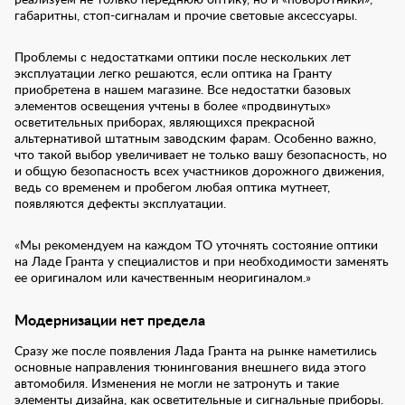
реализуем не только переднюю оптику, но и «поворотники»,
габаритны, стоп-сигналам и прочие световые аксессуары.
Проблемы с недостатками оптики после нескольких лет
эксплуатации легко решаются, если оптика на Гранту
приобретена в нашем магазине. Все недостатки базовых
элементов освещения учтены в более «продвинутых»
осветительных приборах, являющихся прекрасной
альтернативой штатным заводским фарам. Особенно важно,
что такой выбор увеличивает не только вашу безопасность, но
и общую безопасность всех участников дорожного движения,
ведь со временем и пробегом любая оптика мутнеет,
появляются дефекты эксплуатации.
«Мы рекомендуем на каждом ТО уточнять состояние оптики
на Ладе Гранта у специалистов и при необходимости заменять
ее оригиналом или качественным неоригиналом.»
Модернизации нет предела
Сразу же после появления Лада Гранта на рынке наметились
основные направления тюнингования внешнего вида этого
автомобиля. Изменения не могли не затронуть и такие
элементы дизайна, как осветительные и сигнальные приборы.